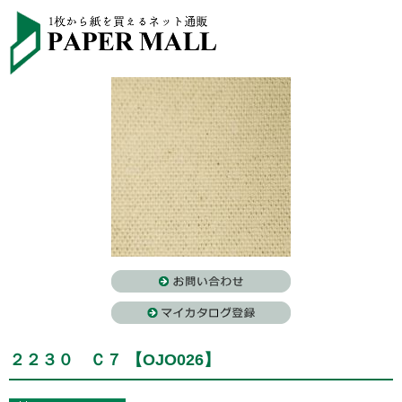
２２３０ Ｃ７ 【OJO026】