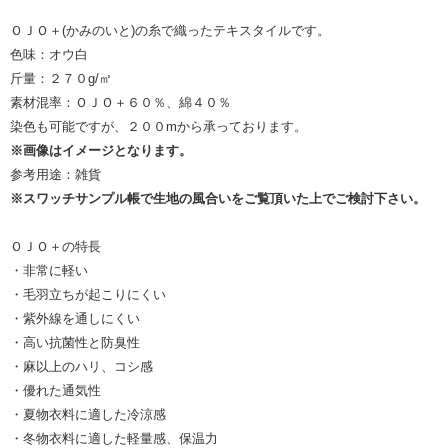
ＯＪＯ＋(かみのいと)の糸で織ったテキスタイルです。
色味：オウ白
斤量：２７０g/㎡
素材混率：ＯＪＯ＋６０％、綿４０％
染色も可能ですが、２００mから承っております。
※画像はイメージとなります。
参考用途：雑貨
※スワッチサンプル帳で生地の風合いをご覧頂いた上でご検討下さい。
ＯＪＯ＋の特長
・非常に軽い
・毛羽立ちが起こりにくい
・紫外線を通しにくい
・高い抗菌性と防臭性
・麻以上のハリ、コシ感
・優れた通気性
・夏物衣料に適した冷涼感
・冬物衣料に適した軽量感、保温力