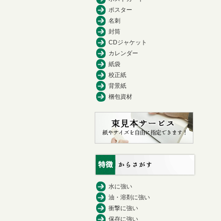
ポスター
名刺
封筒
CDジャケット
カレンダー
紙袋
校正紙
背景紙
梱包資材
水に強い
油・溶剤に強い
衝撃に強い
保存に強い