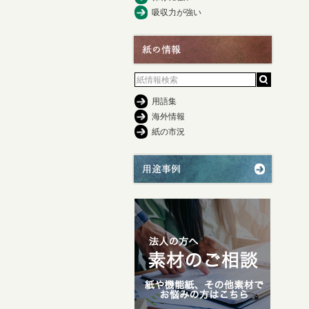
吸収力が強い
用語集
海外情報
紙の市況