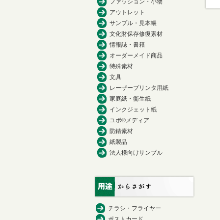
ファッション・小物
アウトレット
サンプル・見本帳
文化財保存修復素材
情報誌・書籍
オーダーメイド商品
特殊素材
文具
レーザープリンタ用紙
家庭紙・衛生紙
インクジェット紙
ユポ®メディア
防錆素材
紙製品
法人様向けサンプル
チラシ・フライヤー
ポストカード