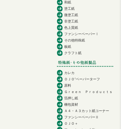
和紙
塗工紙
微塗工紙
非塗工紙
色上質紙
ファンシーペーパーⅠ
その他特殊紙
板紙
クラフト紙
カレカ
ＯＪＯ⁺ペーパーターフ
原料
Ｇｒｅｅｎ Ｐｒｏｄｕｃｔｓ
箔押し紙
梱包資材
Ａ４・Ａ３カット紙コーナー
ファンシーペーパーⅡ
ＯＪＯ＋