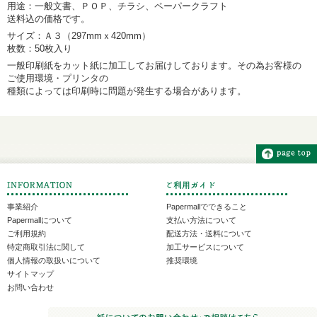
用途：一般文書、ＰＯＰ、チラシ、ペーパークラフト
送料込の価格です。
サイズ：Ａ３（297mmｘ420mm）
枚数：50枚入り
一般印刷紙をカット紙に加工してお届けしております。その為お客様の
ご使用環境・プリンタの
種類によっては印刷時に問題が発生する場合があります。
事業紹介
Papermallでできること
Papermallについて
支払い方法について
ご利用規約
配送方法・送料について
特定商取引法に関して
加工サービスについて
個人情報の取扱いについて
推奨環境
サイトマップ
お問い合わせ