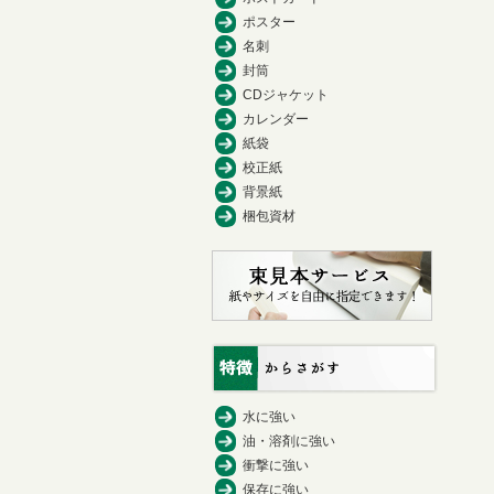
ポスター
名刺
封筒
CDジャケット
カレンダー
紙袋
校正紙
背景紙
梱包資材
水に強い
油・溶剤に強い
衝撃に強い
保存に強い