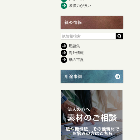
吸収力が強い
用語集
海外情報
紙の市況