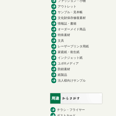
ファッション・小物
アウトレット
サンプル・見本帳
文化財保存修復素材
情報誌・書籍
オーダーメイド商品
特殊素材
文具
レーザープリンタ用紙
家庭紙・衛生紙
インクジェット紙
ユポ®メディア
防錆素材
紙製品
法人様向けサンプル
チラシ・フライヤー
ポストカード