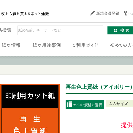
再生色上質紙（アイボリー）中
提