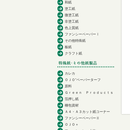
和紙
塗工紙
微塗工紙
非塗工紙
色上質紙
ファンシーペーパーⅠ
その他特殊紙
板紙
クラフト紙
カレカ
ＯＪＯ⁺ペーパーターフ
原料
Ｇｒｅｅｎ Ｐｒｏｄｕｃｔｓ
箔押し紙
梱包資材
Ａ４・Ａ３カット紙コーナー
ファンシーペーパーⅡ
ＯＪＯ＋