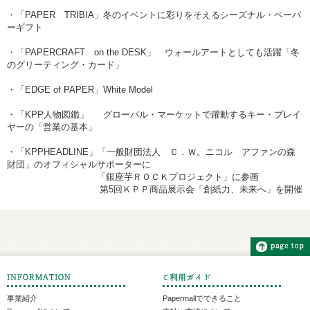
・「PAPER TRIBIA」冬のイベントに彩りをそえるシーズナル・ペーパ
ーギフト
・「PAPERCRAFT on the DESK」 ウォールアートとしても活躍「冬
のグリーティング・カード」
・「EDGE of PAPER」White Model
・「KPP人物図鑑」 グローバル・マーケットで躍動するキー・プレイ
ヤーの「営業の基本」
・「KPPHEADLINE」「一般財団法人 Ｃ．Ｗ。ニコル アファンの森
財団」のオフィシャルサポーターに
「銀座芋ＲＯＣＫプロジェクト」に参画
第5回ＫＰＰ商品展示会「創紙力、未来へ」を開催
事業紹介
Papermallでできること