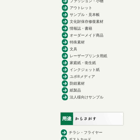
ファッション・小物
アウトレット
サンプル・見本帳
文化財保存修復素材
情報誌・書籍
オーダーメイド商品
特殊素材
文具
レーザープリンタ用紙
家庭紙・衛生紙
インクジェット紙
ユポ®メディア
防錆素材
紙製品
法人様向けサンプル
チラシ・フライヤー
ポストカード