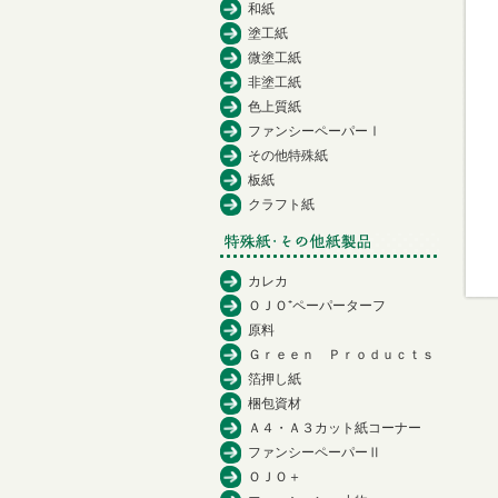
和紙
塗工紙
微塗工紙
非塗工紙
色上質紙
ファンシーペーパーⅠ
その他特殊紙
板紙
クラフト紙
カレカ
ＯＪＯ⁺ペーパーターフ
原料
Ｇｒｅｅｎ Ｐｒｏｄｕｃｔｓ
箔押し紙
梱包資材
Ａ４・Ａ３カット紙コーナー
ファンシーペーパーⅡ
ＯＪＯ＋