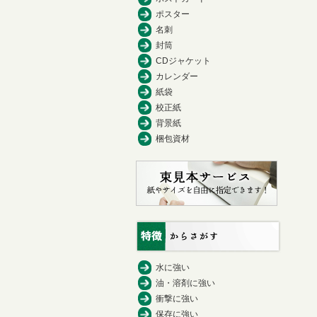
ポスター
名刺
封筒
CDジャケット
カレンダー
紙袋
校正紙
背景紙
梱包資材
水に強い
油・溶剤に強い
衝撃に強い
保存に強い