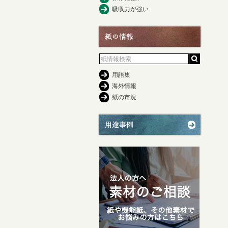
吸収力が強い
用語集
海外情報
紙の市況