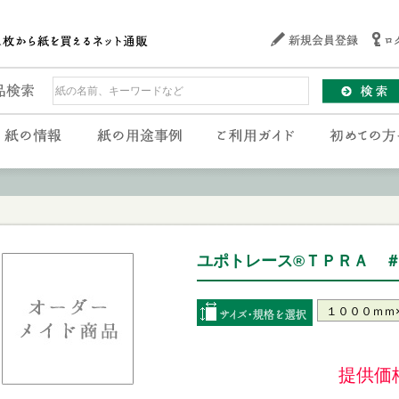
ユポトレース®ＴＰＲＡ ＃９
提供価