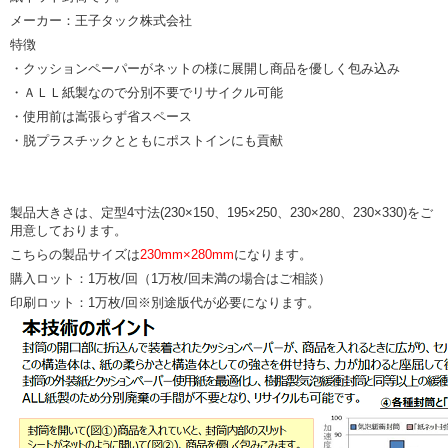
メーカー：王子タック株式会社
特徴
・クッションペーパーがネットの様に展開し商品を優しく包み込み
・ＡＬＬ紙製なので分別不要でリサイクル可能
・使用前は嵩張らず省スペース
・脱プラスチックとともにポストインにも貢献
製品大きさは、定型4寸法(230×150、195×250、230×280、230×330)をご
用意しております。
こちらの製品サイズは
230mm×280mm
になります。
購入ロット：1万枚/回（1万枚/回未満の場合はご相談）
印刷ロット：1万枚/回※別途版代が必要になります。