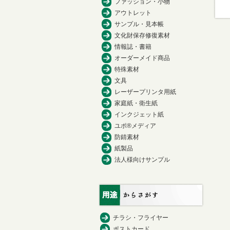
ファッション・小物
アウトレット
サンプル・見本帳
文化財保存修復素材
情報誌・書籍
オーダーメイド商品
特殊素材
文具
レーザープリンタ用紙
家庭紙・衛生紙
インクジェット紙
ユポ®メディア
防錆素材
紙製品
法人様向けサンプル
チラシ・フライヤー
ポストカード