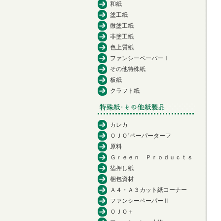
和紙
塗工紙
微塗工紙
非塗工紙
色上質紙
ファンシーペーパーⅠ
その他特殊紙
板紙
クラフト紙
カレカ
ＯＪＯ⁺ペーパーターフ
原料
Ｇｒｅｅｎ Ｐｒｏｄｕｃｔｓ
箔押し紙
梱包資材
Ａ４・Ａ３カット紙コーナー
ファンシーペーパーⅡ
ＯＪＯ＋