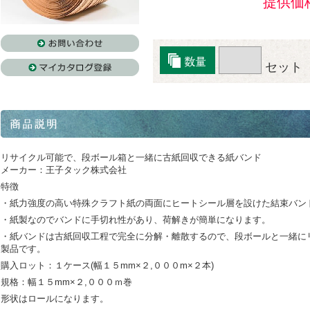
提供価
セット
リサイクル可能で、段ボール箱と一緒に古紙回収できる紙バンド
メーカー：王子タック株式会社
特徴
・紙力強度の高い特殊クラフト紙の両面にヒートシール層を設けた結束バン
・紙製なのでバンドに手切れ性があり、荷解きが簡単になります。
・紙バンドは古紙回収工程で完全に分解・離散するので、段ボールと一緒に
製品です。
購入ロット：１ケース(幅１５mm×２,０００m×２本)
規格：幅１５mm×２,０００ｍ巻
形状はロールになります。