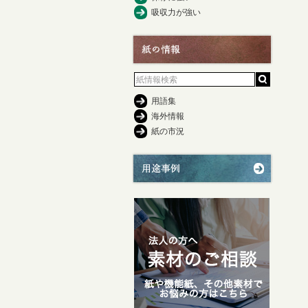
吸収力が強い
用語集
海外情報
紙の市況