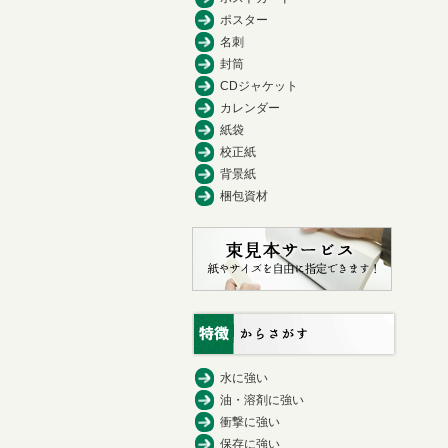
ポスター
名刺
封筒
CDジャケット
カレンダー
紙袋
校正紙
背景紙
梱包資材
水に強い
油・溶剤に強い
衝撃に強い
保存に強い