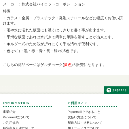
メーカー：株式会社パイロットコーポレーション
特徴
・ガラス・金属・プラスチック・発泡スチロールなどに幅広くお使い頂
けます。
・雨や水に濡れた板面にも濃くはっきりと書く事が出来ます。
・平滑な板面であれば水拭きで簡単に筆跡を消すことが出来ます。
・ホルダー式のため芯が折れにくく手も汚れず便利です。
・色は<白・黒・赤・青・黄・緑>の6色です。
こちらの商品ページはゲルチョーク(
黄色
)の販売になります。
事業紹介
Papermallでできること
Papermallについて
支払い方法について
ご利用規約
配送方法・送料について
特定商取引法に関して
加工サービスについて