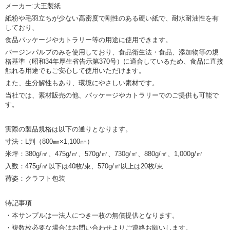
メーカー:大王製紙
紙粉や毛羽立ちが少ない高密度で剛性のある硬い紙で、耐水耐油性を有
しており、
食品パッケージやカトラリー等の用途に使用できます。
バージンパルプのみを使用しており、食品衛生法・食品、添加物等の規
格基準（昭和34年厚生省告示第370号）に適合しているため、食品に直接
触れる用途でもご安心して使用いただけます。
また、生分解性もあり、環境にやさしい素材です。
当社では、素材販売の他、パッケージやカトラリーでのご提供も可能で
す。
実際の製品規格は以下の通りとなります。
寸法：L判（800㎜×1,100㎜）
米坪：380g/㎡、475g/㎡、570g/㎡、730g/㎡、880g/㎡、1,000g/㎡
入数：475g/㎡以下は40枚/束、570g/㎡以上は20枚/束
荷姿：クラフト包装
特記事項
・本サンプルは一法人につき一枚の無償提供となります。
・複数枚必要な場合はお問い合わせよりご連絡お願いします。