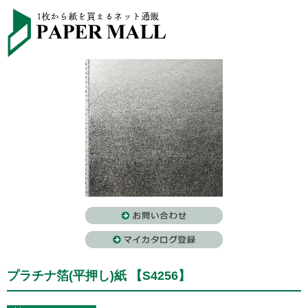
プラチナ箔(平押し)紙 【S4256】