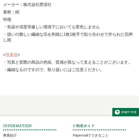
メーカー：株式会社歴清社
素材：絹
特徴
・気温や湿度等厳しい環境下においても変色しません
・扱いの難しい繊細な箔を和紙に1枚1枚手で貼り合わせて作られた箔押
し紙
<
注意点
>
・写真と実際の商品の色味、質感が異なって見えることがございます。
・繊細なものですので、取り扱いにはご注意ください。
事業紹介
Papermallでできること