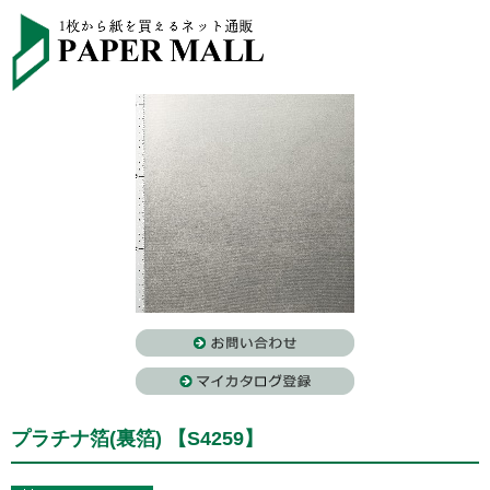
プラチナ箔(裏箔) 【S4259】