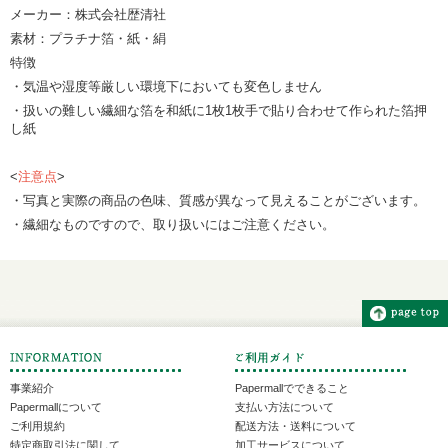
メーカー：株式会社歴清社
素材：プラチナ箔・紙・絹
特徴
・気温や湿度等厳しい環境下においても変色しません
・扱いの難しい繊細な箔を和紙に1枚1枚手で貼り合わせて作られた箔押
し紙
<
注意点
>
・写真と実際の商品の色味、質感が異なって見えることがございます。
・繊細なものですので、取り扱いにはご注意ください。
事業紹介
Papermallでできること
Papermallについて
支払い方法について
ご利用規約
配送方法・送料について
特定商取引法に関して
加工サービスについて