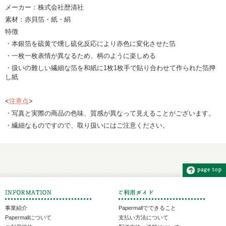
メーカー：株式会社歴清社
素材：赤貝箔・紙・絹
特徴
・本銀箔を硫黄で燻し硫化反応により赤色に変化させた箔
・一枚一枚表情が異なるため、柄のように楽しめる
・扱いの難しい繊細な箔を和紙に1枚1枚手で貼り合わせて作られた箔押
し紙
<
注意点
>
・写真と実際の商品の色味、質感が異なって見えることがございます。
・繊細なものですので、取り扱いにはご注意ください。
事業紹介
Papermallでできること
Papermallについて
支払い方法について