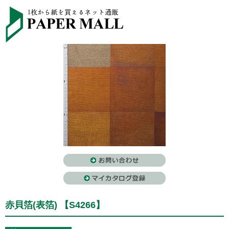
赤貝箔(表箔) 【S4266】