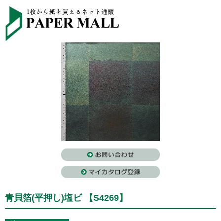
青貝箔(平押し)塩ビ 【S4269】