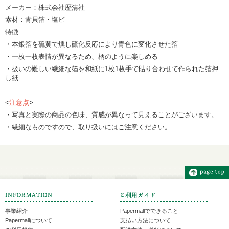
メーカー：株式会社歴清社
素材：青貝箔・塩ビ
特徴
・本銀箔を硫黄で燻し硫化反応により青色に変化させた箔
・一枚一枚表情が異なるため、柄のように楽しめる
・扱いの難しい繊細な箔を和紙に1枚1枚手で貼り合わせて作られた箔押
し紙
<
注意点
>
・写真と実際の商品の色味、質感が異なって見えることがございます。
・繊細なものですので、取り扱いにはご注意ください。
事業紹介
Papermallでできること
Papermallについて
支払い方法について