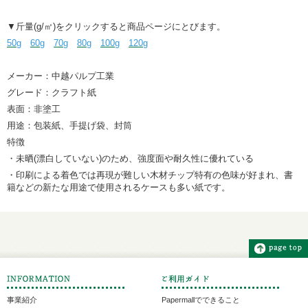
▼斤量(g/㎡)をクリックすると商品ページにとびます。
50g
60g
70g
80g
100g
120g
メーカー：中越パルプ工業
グレード：クラフト紙
表面：非塗工
用途：包装紙、手提げ袋、封筒
特徴
・未晒(漂白していない)のため、強度面や耐久性に優れている
・印刷による着色では再現が難しい木材チップ特有の色味が好まれ、書
籍などの新たな用途で使用されるケースも多い紙です。
事業紹介
Papermallでできること