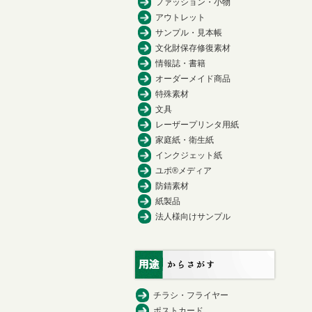
ファッション・小物
アウトレット
サンプル・見本帳
文化財保存修復素材
情報誌・書籍
オーダーメイド商品
特殊素材
文具
レーザープリンタ用紙
家庭紙・衛生紙
インクジェット紙
ユポ®メディア
防錆素材
紙製品
法人様向けサンプル
チラシ・フライヤー
ポストカード