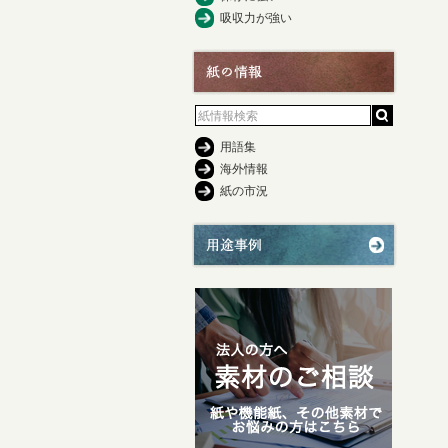
吸収力が強い
用語集
海外情報
紙の市況