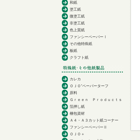
和紙
塗工紙
微塗工紙
非塗工紙
色上質紙
ファンシーペーパーⅠ
その他特殊紙
板紙
クラフト紙
カレカ
ＯＪＯ⁺ペーパーターフ
原料
Ｇｒｅｅｎ Ｐｒｏｄｕｃｔｓ
箔押し紙
梱包資材
Ａ４・Ａ３カット紙コーナー
ファンシーペーパーⅡ
ＯＪＯ＋