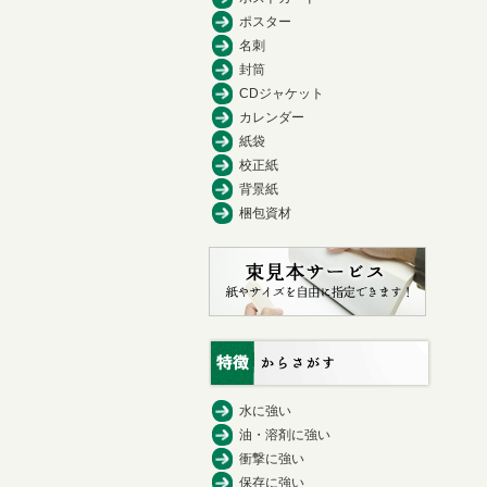
ポスター
名刺
封筒
CDジャケット
カレンダー
紙袋
校正紙
背景紙
梱包資材
水に強い
油・溶剤に強い
衝撃に強い
保存に強い