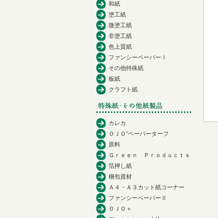
和紙
塗工紙
微塗工紙
非塗工紙
色上質紙
ファンシーペーパーⅠ
その他特殊紙
板紙
クラフト紙
カレカ
ＯＪＯ⁺ペーパーターフ
原料
Ｇｒｅｅｎ Ｐｒｏｄｕｃｔｓ
箔押し紙
梱包資材
Ａ４・Ａ３カット紙コーナー
ファンシーペーパーⅡ
ＯＪＯ＋