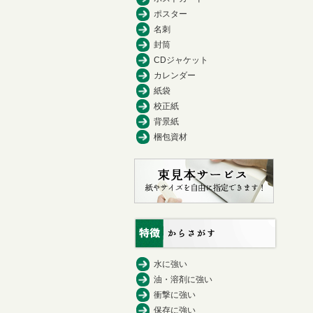
ポスター
名刺
封筒
CDジャケット
カレンダー
紙袋
校正紙
背景紙
梱包資材
水に強い
油・溶剤に強い
衝撃に強い
保存に強い