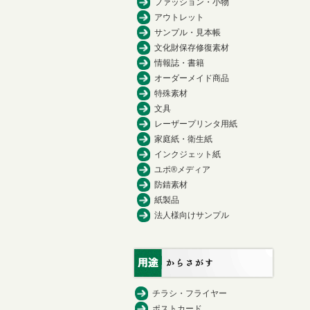
ファッション・小物
アウトレット
サンプル・見本帳
文化財保存修復素材
情報誌・書籍
オーダーメイド商品
特殊素材
文具
レーザープリンタ用紙
家庭紙・衛生紙
インクジェット紙
ユポ®メディア
防錆素材
紙製品
法人様向けサンプル
チラシ・フライヤー
ポストカード