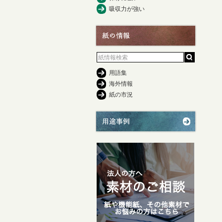
吸収力が強い
用語集
海外情報
紙の市況