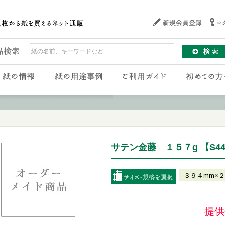
サテン金藤 １５７g 【S44
提