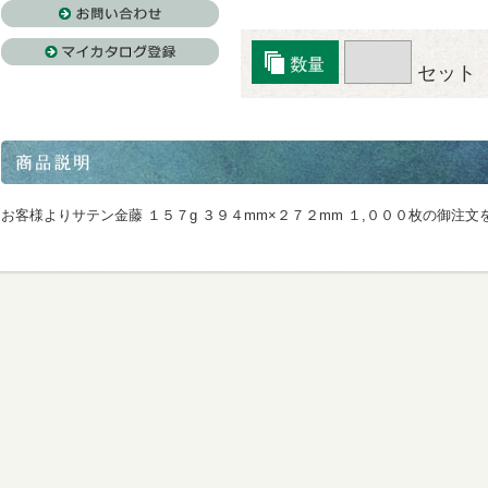
セット
お客様よりサテン金藤 １５７g ３９４mm×２７２mm １,０００枚の御注