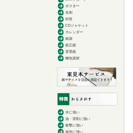
ポスター
名刺
封筒
CDジャケット
カレンダー
紙袋
校正紙
背景紙
梱包資材
水に強い
油・溶剤に強い
衝撃に強い
保存に強い