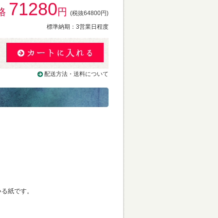
71280
格
円
(税抜64800円)
標準納期：3営業日程度
配送方法・送料について
いる紙です。