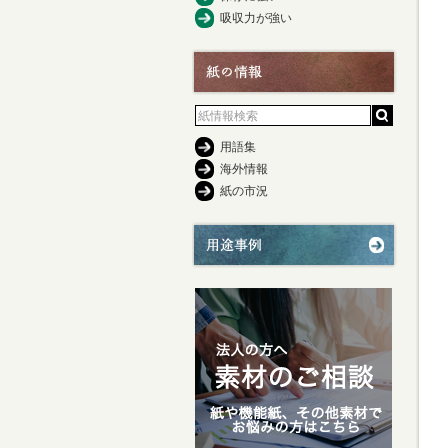
吸収力が強い
用語集
海外情報
紙の市況