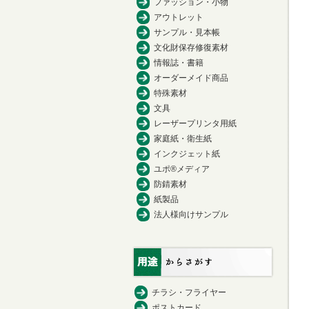
ファッション・小物
アウトレット
サンプル・見本帳
文化財保存修復素材
情報誌・書籍
オーダーメイド商品
特殊素材
文具
レーザープリンタ用紙
家庭紙・衛生紙
インクジェット紙
ユポ®メディア
防錆素材
紙製品
法人様向けサンプル
チラシ・フライヤー
ポストカード