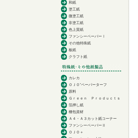
和紙
塗工紙
微塗工紙
非塗工紙
色上質紙
ファンシーペーパーⅠ
その他特殊紙
板紙
クラフト紙
カレカ
ＯＪＯ⁺ペーパーターフ
原料
Ｇｒｅｅｎ Ｐｒｏｄｕｃｔｓ
箔押し紙
梱包資材
Ａ４・Ａ３カット紙コーナー
ファンシーペーパーⅡ
ＯＪＯ＋