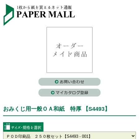
おみくじ用一般ＯＡ和紙 特厚 【S4493】