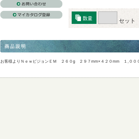
セット
お客様よりＮｅｗピジョンＥＭ ２６０g ２９７mm×４２０mm １,０