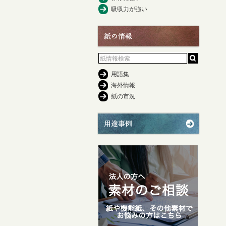
吸収力が強い
用語集
海外情報
紙の市況