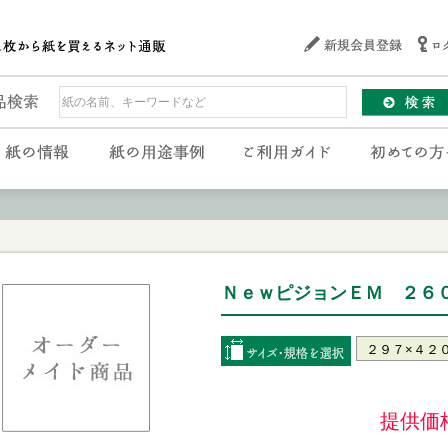
ＮｅｗピジョンＥＭ ２６０g
提供価