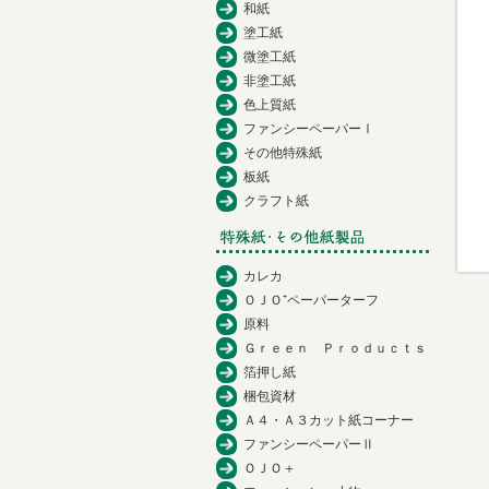
和紙
塗工紙
微塗工紙
非塗工紙
色上質紙
ファンシーペーパーⅠ
その他特殊紙
板紙
クラフト紙
カレカ
ＯＪＯ⁺ペーパーターフ
原料
Ｇｒｅｅｎ Ｐｒｏｄｕｃｔｓ
箔押し紙
梱包資材
Ａ４・Ａ３カット紙コーナー
ファンシーペーパーⅡ
ＯＪＯ＋