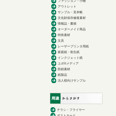
ファッション・小物
アウトレット
サンプル・見本帳
文化財保存修復素材
情報誌・書籍
オーダーメイド商品
特殊素材
文具
レーザープリンタ用紙
家庭紙・衛生紙
インクジェット紙
ユポ®メディア
防錆素材
紙製品
法人様向けサンプル
チラシ・フライヤー
ポストカード