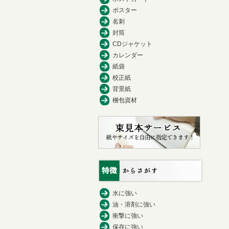
ポスター
名刺
封筒
CDジャケット
カレンダー
紙袋
校正紙
背景紙
梱包資材
水に強い
油・溶剤に強い
衝撃に強い
保存に強い