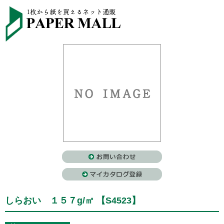
しらおい １５７g/㎡ 【S4523】