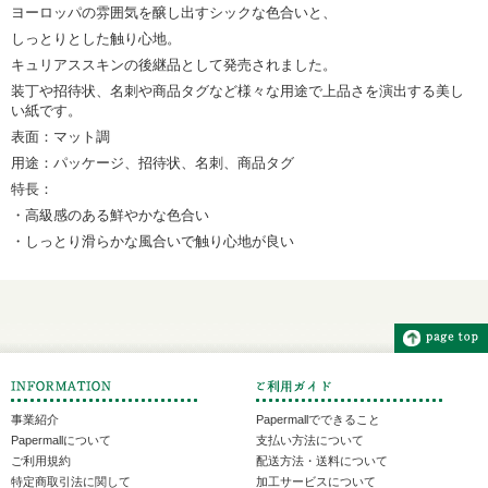
ヨーロッパの雰囲気を醸し出すシックな色合いと、
しっとりとした触り心地。
キュリアススキンの後継品として発売されました。
装丁や招待状、名刺や商品タグなど様々な用途で上品さを演出する美し
い紙です。
表面：マット調
用途：パッケージ、招待状、名刺、商品タグ
特長：
・高級感のある鮮やかな色合い
・しっとり滑らかな風合いで触り心地が良い
事業紹介
Papermallでできること
Papermallについて
支払い方法について
ご利用規約
配送方法・送料について
特定商取引法に関して
加工サービスについて