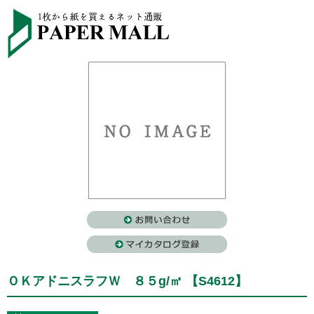
ＯＫアドニスラフＷ ８５g/㎡ 【S4612】