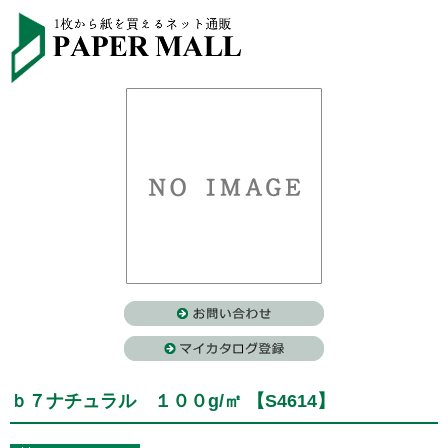
ｂ７ナチュラル １００g/㎡ 【S4614】