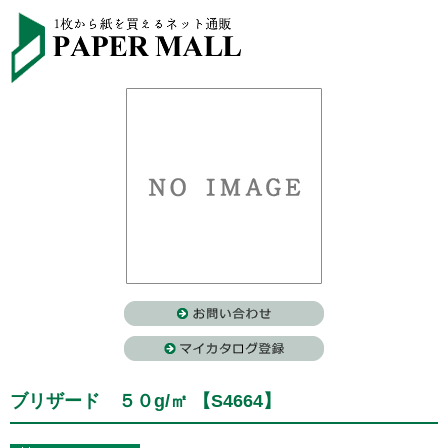
ブリザード ５０g/㎡ 【S4664】