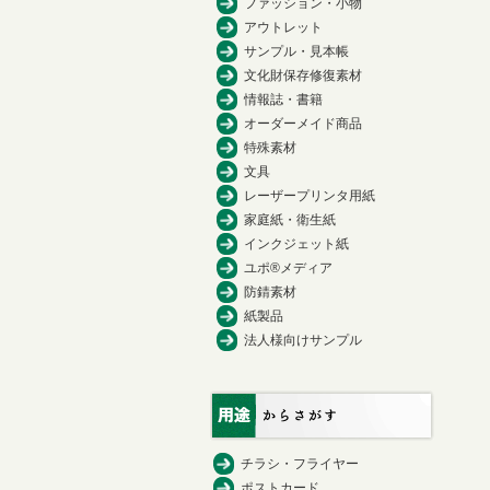
ファッション・小物
アウトレット
サンプル・見本帳
文化財保存修復素材
情報誌・書籍
オーダーメイド商品
特殊素材
文具
レーザープリンタ用紙
家庭紙・衛生紙
インクジェット紙
ユポ®メディア
防錆素材
紙製品
法人様向けサンプル
チラシ・フライヤー
ポストカード