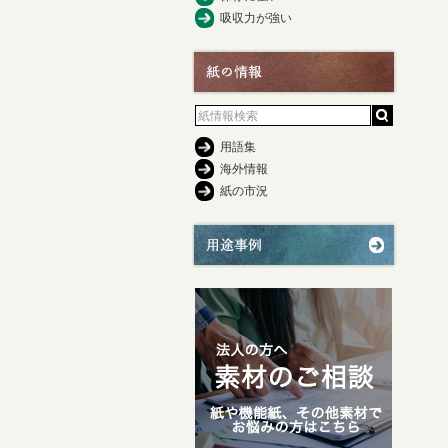
吸収力が強い
用語集
海外情報
紙の市況