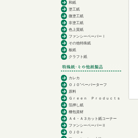
和紙
塗工紙
微塗工紙
非塗工紙
色上質紙
ファンシーペーパーⅠ
その他特殊紙
板紙
クラフト紙
カレカ
ＯＪＯ⁺ペーパーターフ
原料
Ｇｒｅｅｎ Ｐｒｏｄｕｃｔｓ
箔押し紙
梱包資材
Ａ４・Ａ３カット紙コーナー
ファンシーペーパーⅡ
ＯＪＯ＋