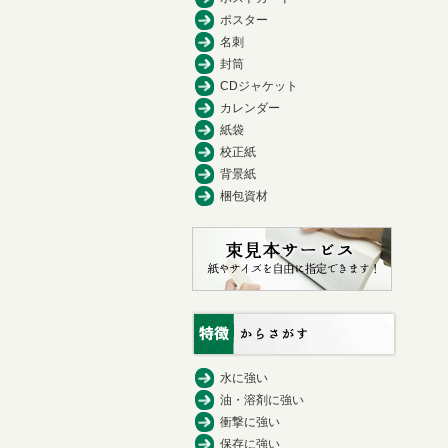
ポスター
名刺
封筒
CDジャケット
カレンダー
紙袋
校正紙
背景紙
梱包資材
水に強い
油・溶剤に強い
衝撃に強い
保存に強い