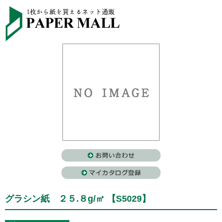
グラシン紙 ２５.８g/㎡ 【S5029】