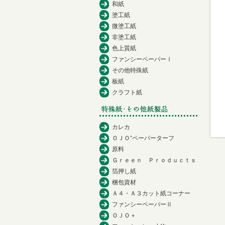
和紙
塗工紙
微塗工紙
非塗工紙
色上質紙
ファンシーペーパーⅠ
その他特殊紙
板紙
クラフト紙
カレカ
ＯＪＯ⁺ペーパーターフ
原料
Ｇｒｅｅｎ Ｐｒｏｄｕｃｔｓ
箔押し紙
梱包資材
Ａ４・Ａ３カット紙コーナー
ファンシーペーパーⅡ
ＯＪＯ＋