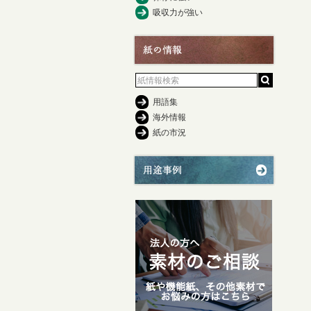
吸収力が強い
用語集
海外情報
紙の市況