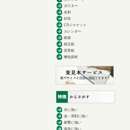
ポスター
名刺
封筒
CDジャケット
カレンダー
紙袋
校正紙
背景紙
梱包資材
水に強い
油・溶剤に強い
衝撃に強い
保存に強い