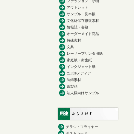
ファッション・小物
アウトレット
サンプル・見本帳
文化財保存修復素材
情報誌・書籍
オーダーメイド商品
特殊素材
文具
レーザープリンタ用紙
家庭紙・衛生紙
インクジェット紙
ユポ®メディア
防錆素材
紙製品
法人様向けサンプル
チラシ・フライヤー
ポストカード