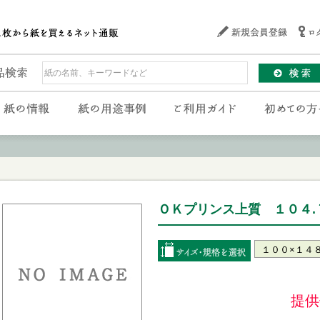
ＯＫプリンス上質 １０４.７g
提