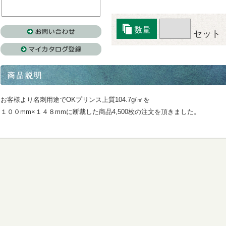
セット
お客様より名刺用途でOKプリンス上質104.7g/㎡を
１００mm×１４８mmに断裁した商品4,500枚の注文を頂きました。