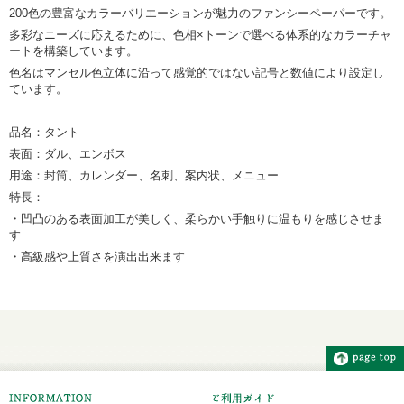
200色の豊富なカラーバリエーションが魅力のファンシーペーパーです。
多彩なニーズに応えるために、色相×トーンで選べる体系的なカラーチャ
ートを構築しています。
色名はマンセル色立体に沿って感覚的ではない記号と数値により設定し
ています。
品名：タント
表面：ダル、エンボス
用途：封筒、カレンダー、名刺、案内状、メニュー
特長：
・凹凸のある表面加工が美しく、柔らかい手触りに温もりを感じさせま
す
・高級感や上質さを演出出来ます