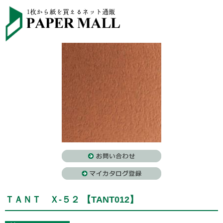
ＴＡＮＴ Ｘ-５２ 【TANT012】