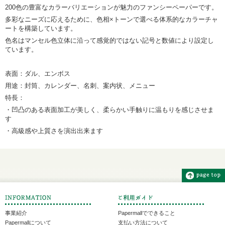
200色の豊富なカラーバリエーションが魅力のファンシーペーパーです。
多彩なニーズに応えるために、色相×トーンで選べる体系的なカラーチャ
ートを構築しています。
色名はマンセル色立体に沿って感覚的ではない記号と数値により設定し
ています。
表面：ダル、エンボス
用途：封筒、カレンダー、名刺、案内状、メニュー
特長：
・凹凸のある表面加工が美しく、柔らかい手触りに温もりを感じさせま
す
・高級感や上質さを演出出来ます
事業紹介
Papermallでできること
Papermallについて
支払い方法について