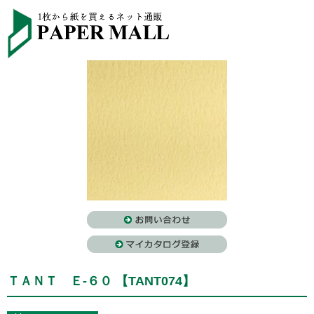
ＴＡＮＴ Ｅ-６０ 【TANT074】