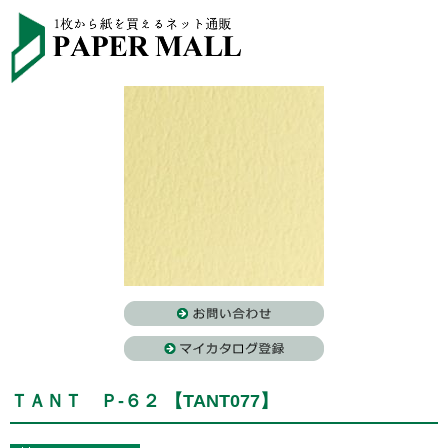
ＴＡＮＴ Ｐ-６２ 【TANT077】