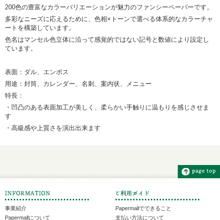
200色の豊富なカラーバリエーションが魅力のファンシーペーパーです。
多彩なニーズに応えるために、色相×トーンで選べる体系的なカラーチャ
ートを構築しています。
色名はマンセル色立体に沿って感覚的ではない記号と数値により設定し
ています。
表面：ダル、エンボス
用途：封筒、カレンダー、名刺、案内状、メニュー
特長：
・凹凸のある表面加工が美しく、柔らかい手触りに温もりを感じさせま
す
・高級感や上質さを演出出来ます
事業紹介
Papermallでできること
Papermallについて
支払い方法について