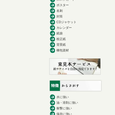
ポスター
名刺
封筒
CDジャケット
カレンダー
紙袋
校正紙
背景紙
梱包資材
水に強い
油・溶剤に強い
衝撃に強い
保存に強い