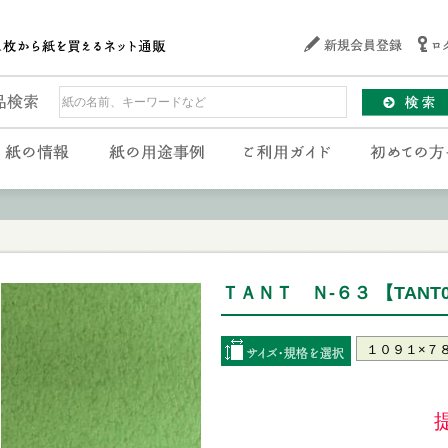
ＴＡＮＴ Ｎ-６３ 【TANT0