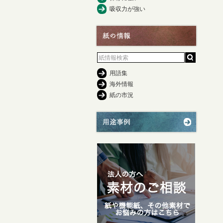
吸収力が強い
用語集
海外情報
紙の市況