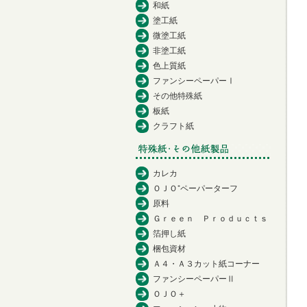
和紙
塗工紙
微塗工紙
非塗工紙
色上質紙
ファンシーペーパーⅠ
その他特殊紙
板紙
クラフト紙
カレカ
ＯＪＯ⁺ペーパーターフ
原料
Ｇｒｅｅｎ Ｐｒｏｄｕｃｔｓ
箔押し紙
梱包資材
Ａ４・Ａ３カット紙コーナー
ファンシーペーパーⅡ
ＯＪＯ＋