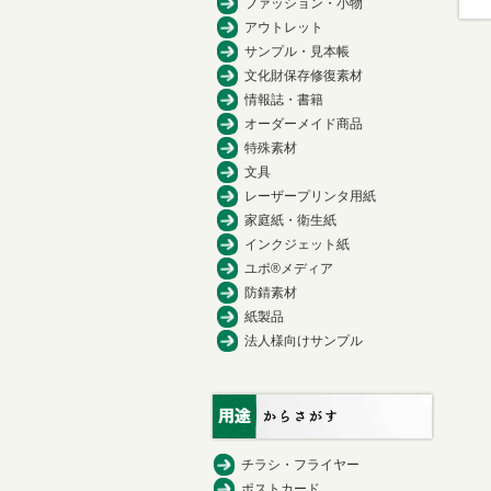
ファッション・小物
アウトレット
サンプル・見本帳
文化財保存修復素材
情報誌・書籍
オーダーメイド商品
特殊素材
文具
レーザープリンタ用紙
家庭紙・衛生紙
インクジェット紙
ユポ®メディア
防錆素材
紙製品
法人様向けサンプル
チラシ・フライヤー
ポストカード