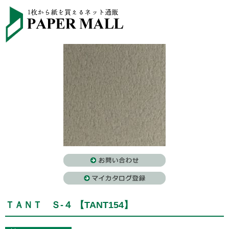
ＴＡＮＴ Ｓ-４ 【TANT154】