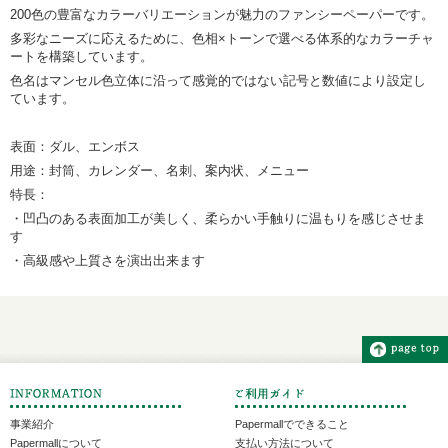
200色の豊富なカラーバリエーションが魅力のファンシーペーパーです。
多彩なニーズに応えるために、色相×トーンで選べる体系的なカラーチャ
ートを構築しています。
色名はマンセル色立体に沿って感覚的ではない記号と数値により設定し
ています。
表面：ダル、エンボス
用途：封筒、カレンダー、名刺、案内状、メニュー
特長：
・凹凸のある表面加工が美しく、柔らかい手触りに温もりを感じさせま
す
・高級感や上質さを演出出来ます
事業紹介
Papermallでできること
Papermallについて
支払い方法について