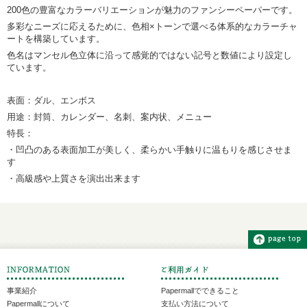
200色の豊富なカラーバリエーションが魅力のファンシーペーパーです。
多彩なニーズに応えるために、色相×トーンで選べる体系的なカラーチャ
ートを構築しています。
色名はマンセル色立体に沿って感覚的ではない記号と数値により設定し
ています。
表面：ダル、エンボス
用途：封筒、カレンダー、名刺、案内状、メニュー
特長：
・凹凸のある表面加工が美しく、柔らかい手触りに温もりを感じさせま
す
・高級感や上質さを演出出来ます
事業紹介
Papermallでできること
Papermallについて
支払い方法について