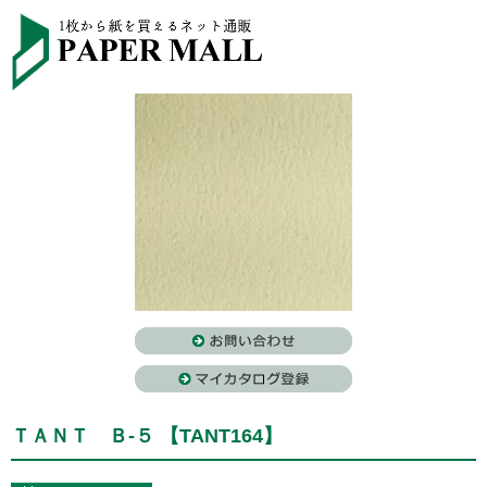
ＴＡＮＴ Ｂ-５ 【TANT164】