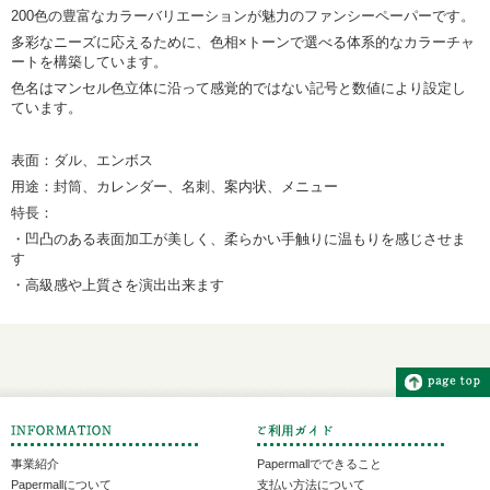
200色の豊富なカラーバリエーションが魅力のファンシーペーパーです。
多彩なニーズに応えるために、色相×トーンで選べる体系的なカラーチャ
ートを構築しています。
色名はマンセル色立体に沿って感覚的ではない記号と数値により設定し
ています。
表面：ダル、エンボス
用途：封筒、カレンダー、名刺、案内状、メニュー
特長：
・凹凸のある表面加工が美しく、柔らかい手触りに温もりを感じさせま
す
・高級感や上質さを演出出来ます
事業紹介
Papermallでできること
Papermallについて
支払い方法について