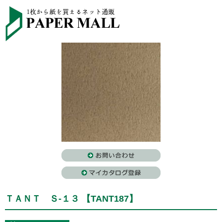
ＴＡＮＴ Ｓ-１３ 【TANT187】