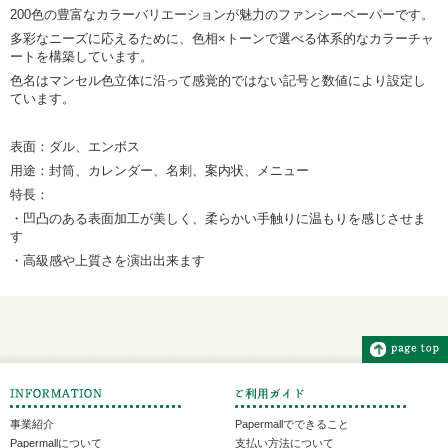
200色の豊富なカラーバリエーションが魅力のファンシーペーパーです。
多彩なニーズに応えるために、色相×トーンで選べる体系的なカラーチャ
ートを構築しています。
色名はマンセル色立体に沿って感覚的ではない記号と数値により設定し
ています。
表面：ダル、エンボス
用途：封筒、カレンダー、名刺、案内状、メニュー
特長：
・凹凸のある表面加工が美しく、柔らかい手触りに温もりを感じさせま
す
・高級感や上質さを演出出来ます
事業紹介
Papermallでできること
Papermallについて
支払い方法について