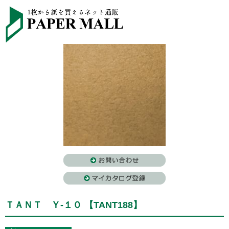
ＴＡＮＴ Ｙ-１０ 【TANT188】