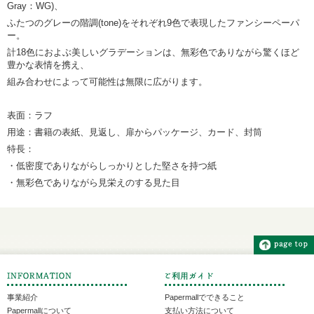
Gray：WG)、
ふたつのグレーの階調(tone)をそれぞれ9色で表現したファンシーペーパ
ー。
計18色におよぶ美しいグラデーションは、無彩色でありながら驚くほど
豊かな表情を携え、
組み合わせによって可能性は無限に広がります。
表面：ラフ
用途：書籍の表紙、見返し、扉からパッケージ、カード、封筒
特長：
・低密度でありながらしっかりとした堅さを持つ紙
・無彩色でありながら見栄えのする見た目
事業紹介
Papermallでできること
Papermallについて
支払い方法について