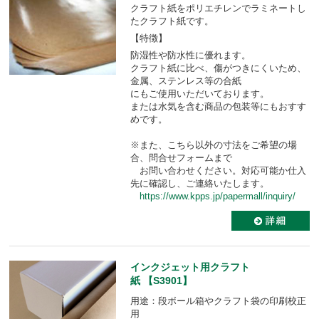
クラフト紙をポリエチレンでラミネートし
たクラフト紙です。
【特徴】
防湿性や防水性に優れます。
クラフト紙に比べ、傷がつきにくいため、
金属、ステンレス等の合紙
にもご使用いただいております。
または水気を含む商品の包装等にもおすす
めです。
※また、こちら以外の寸法をご希望の場
合、問合せフォームまで
お問い合わせください。対応可能か仕入
先に確認し、ご連絡いたします。
https://www.kpps.jp/papermall/inquiry/
インクジェット用クラフト
紙 【S3901】
用途：段ボール箱やクラフト袋の印刷校正
用