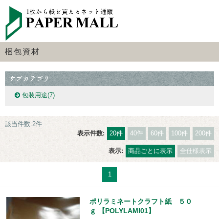
梱包資材
包装用途
(7)
該当件数:2件
表示件数:
20件
40件
60件
100件
200件
表示:
商品ごとに表示
全仕様表示
1
ポリラミネートクラフト紙 ５０
ｇ 【POLYLAMI01】