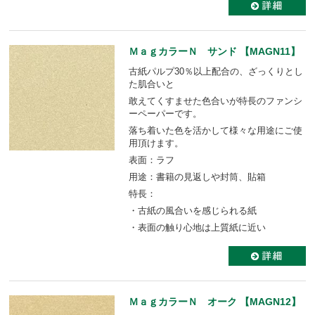
ＭａｇカラーＮ サンド 【MAGN11】
古紙パルプ30％以上配合の、ざっくりとし
た肌合いと
敢えてくすませた色合いが特長のファンシ
ーペーパーです。
落ち着いた色を活かして様々な用途にご使
用頂けます。
表面：ラフ
用途：書籍の見返しや封筒、貼箱
特長：
・古紙の風合いを感じられる紙
・表面の触り心地は上質紙に近い
ＭａｇカラーＮ オーク 【MAGN12】