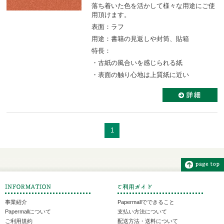
落ち着いた色を活かして様々な用途にご使
用頂けます。
表面：ラフ
用途：書籍の見返しや封筒、貼箱
特長：
・古紙の風合いを感じられる紙
・表面の触り心地は上質紙に近い
1
事業紹介
Papermallでできること
Papermallについて
支払い方法について
ご利用規約
配送方法・送料について