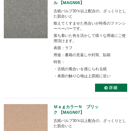
ル 【MAGN06】
古紙パルプ30％以上配合の、ざっくりとし
た肌合いと
敢えてくすませた色合いが特長のファンシ
ーペーパーです。
落ち着いた色を活かして様々な用途にご使
用頂けます。
表面：ラフ
用途：書籍の見返しや封筒、貼箱
特長：
・古紙の風合いを感じられる紙
・表面の触り心地は上質紙に近い
ＭａｇカラーＮ ブリッ
ク 【MAGN07】
古紙パルプ30％以上配合の、ざっくりとし
た肌合いと