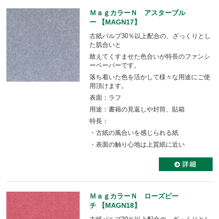
ＭａｇカラーＮ アスターブル
ー 【MAGN17】
古紙パルプ30％以上配合の、ざっくりとし
た肌合いと
敢えてくすませた色合いが特長のファンシ
ーペーパーです。
落ち着いた色を活かして様々な用途にご使
用頂けます。
表面：ラフ
用途：書籍の見返しや封筒、貼箱
特長：
・古紙の風合いを感じられる紙
・表面の触り心地は上質紙に近い
ＭａｇカラーＮ ローズピー
チ 【MAGN18】