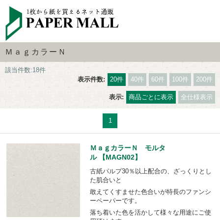
ＭａｇカラーＮ
該当件数:18件
表示件数:
20件
40件
60件
100件
200件
表示:
商品ごとに表示
全仕様表示
1
ＭａｇカラーＮ モルタ
ル 【MAGN02】
古紙パルプ30％以上配合の、ざっくりとし
た肌合いと
敢えてくすませた色合いが特長のファンシ
ーペーパーです。
落ち着いた色を活かして様々な用途にご使