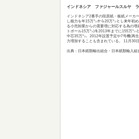
インドネシア ファジャールスルヤ 
インドネシア2番手の段原紙・板紙メーカ
し能力を年15万㌧から20万㌧とし来年初
る小売卸業からの需要増に対応する為の増産
トボール15万㌧)を2013年までに155
中芯35万㌧、2012年設置予定や7号機(
力増加することも含まれている。 11月3
出典：日本紙類輸出組合・日本紙類輸入組