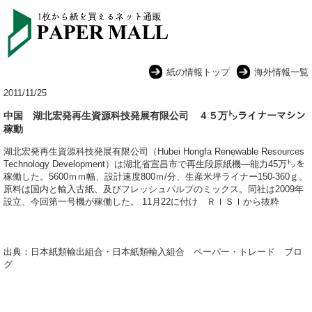
紙の情報トップ
海外情報一覧
2011/11/25
中国 湖北宏発再生資源科技発展有限公司 ４５万㌧ライナーマシン
稼動
湖北宏発再生資源科技発展有限公司（Hubei Hongfa Renewable Resources
Technology Development）は湖北省宣昌市で再生段原紙機―能力45万㌧を
稼働した。5600ｍｍ幅、設計速度800ｍ/分、生産米坪ライナー150-360ｇ。
原料は国内と輸入古紙、及びフレッシュパルプのミックス。同社は2009年
設立、今回第一号機が稼働した。 11月22に付け ＲＩＳＩから抜粋
出典：日本紙類輸出組合・日本紙類輸入組合 ペーパー・トレード ブロ
グ