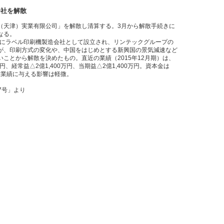
会社を解散
（天津）実業有限公司」を解散し清算する。3月から解散手続きに
なる。
年にラベル印刷機製造会社として設立され、リンテックグループの
が、印刷方式の変化や、中国をはじめとする新興国の景気減速など
ことから解散を決めたもの。直近の業績（2015年12月期）は、
万円、経常益△2億1,400万円、当期益△2億1,400万円。資本金は
連結業績に与える影響は軽微。
27号」より