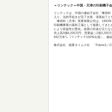
＝リンテック＝中国・天津の印刷機子
リンテックは、中国の連結子会社「琳得科
入り、法的手続きが完了次第、清算結了と
琳得科（天津）実業有限公司は、1993
印刷機事業の基幹工場として操業してきた
により収益性が悪化。改善の目途が立たない
売上高3億8,200万円、営業益△2億3,200
692万米㌦（リンテック100％出資）。
株式会社 紙業タイムス社 「Future3／