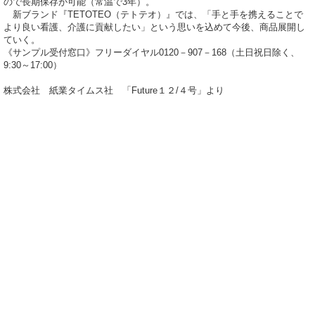
ので長期保存が可能（常温で3年）。
新ブランド『TETOTEO（テトテオ）』では、「手と手を携えることで
より良い看護、介護に貢献したい」という思いを込めて今後、商品展開し
ていく。
《サンプル受付窓口》フリーダイヤル0120－907－168（土日祝日除く、
9:30～17:00）
株式会社 紙業タイムス社 「Future１２/４号」より