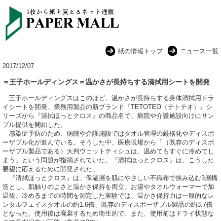
紙の情報トップ
ニュース一覧
2017/12/07
＝王子ホールディングス＝温かさが長持ちする清拭用シートを開発
王子ホールディングスはこのほど、温かさが長持ちする身体清拭用ドラ
イシートを開発、業務用製品の新ブランド『TETOTEO（テトテオ）』シ
リーズから『清拭ほっとクロス』の商品名で、病院や介護施設向けにサン
プル提供を開始した。
感染症予防のため、病院や介護施設ではタオル管理の厳格化やディスポ
ーザブル化が進んでいる。そうした中、医療現場から「（既存のディスポ
ーザブル製品である）大判ウェットティシュは、温めてもすぐに冷めてし
まう」という問題が指摘されていた。『清拭ほっとクロス』は、こうした
要望に応えるために開発された。
『清拭ほっとクロス』は、保温層を肌にやさしい不織布で挟み込む3層構
造とし、肌触りのよさと温かさ保持を両立。お湯やタオルウォーマーで加
温後、冷めるまでの時間を測定した実験では、温かさ保持力は一般的なレ
ンタルフェイスタオルの約1.6倍、既存のディスポーザブル製品の約3.7倍
となった。使用後は廃棄するため衛生的で、また、使用前はドライ状態な