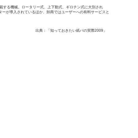
裁する機械。ロータリー式、上下動式、ギロチン式に大別され
ターが導入されているほか、卸商ではユーザーへの有料サービスと
きたい紙パの実際2009」