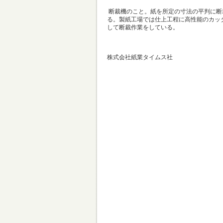
断裁機のこと。紙を所定の寸法の平判に断
る。製紙工場では仕上工程に高性能のカッ
して断裁作業をしている。
出典：「知ってお
株式会社紙業タイムス社