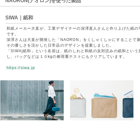
NAORON(ナオロン)を使った製品
SIWA｜紙和
和紙メーカー大直が、工業デザイナーの深澤直人さんと作り上げた紙の可
です。
深澤さんは大直が開発した「NAORON」をくしゃくしゃにすることで
その優しさを活かした日常品のデザインを提案しました。
「SIWA|紙和」という名前は、紙のしわと和紙の反対読みの紙和という
し、バッグなどは１０kgの耐荷重テストにもクリアしています。
https://siwa.jp