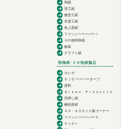
和紙
塗工紙
微塗工紙
非塗工紙
色上質紙
ファンシーペーパーⅠ
その他特殊紙
板紙
クラフト紙
カレカ
ＯＪＯ⁺ペーパーターフ
原料
Ｇｒｅｅｎ Ｐｒｏｄｕｃｔｓ
箔押し紙
梱包資材
Ａ４・Ａ３カット紙コーナー
ファンシーペーパーⅡ
ＯＪＯ＋