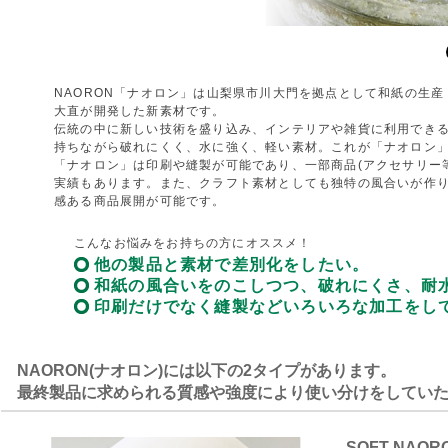
NAORON「ナオロン」は山梨県市川大門を拠点として和紙の生
大直が開発した新素材です。
伝統の中に新しい技術を盛り込み、インテリアや雑貨に利用でき
持ちながら破れにくく、水に強く、軽い素材。これが「ナオロン
「ナオロン」は印刷や縫製が可能であり、一部商品(アクセサリー
実績もあります。また、クラフト素材としても独特の風合いが作
感ある商品展開が可能です。
こんなお悩みをお持ちの方にオススメ！
他の製品と素材で差別化をしたい。
和紙の風合いをのこしつつ、破れにくさ、耐
印刷だけでなく縫製などいろいろな加工をし
NAORON(ナオロン)には以下の2タイプがあります。
最終製品に求められる質感や強度により使い分けをしてい
SOFT NAOR