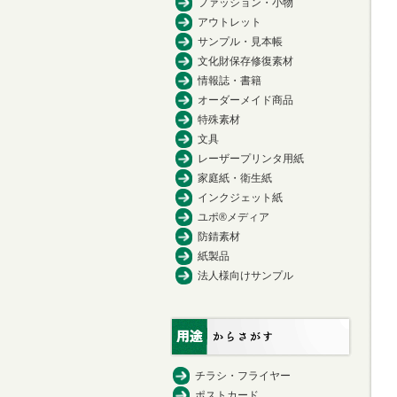
ファッション・小物
アウトレット
サンプル・見本帳
文化財保存修復素材
情報誌・書籍
オーダーメイド商品
特殊素材
文具
レーザープリンタ用紙
家庭紙・衛生紙
インクジェット紙
ユポ®メディア
防錆素材
紙製品
法人様向けサンプル
チラシ・フライヤー
ポストカード