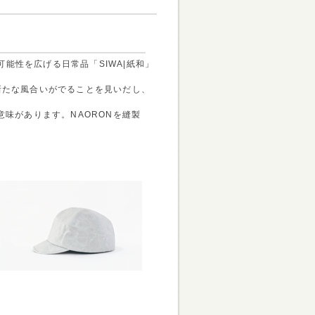
能性を広げる日常品「SIWA|紙和」
新たな風合いがでることを見いだし、
意味があります。NAORONを縫製