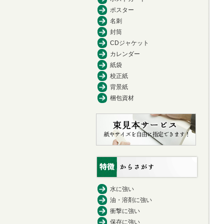
ポスター
名刺
封筒
CDジャケット
カレンダー
紙袋
校正紙
背景紙
梱包資材
水に強い
油・溶剤に強い
衝撃に強い
保存に強い