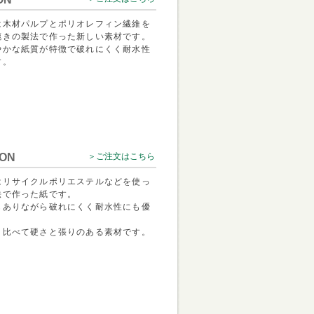
は木材パルプとポリオレフィン繊維を
漉きの製法で作った新しい素材です。
やかな紙質が特徴で破れにくく耐水性
す。
ON
＞ご注文はこちら
はリサイクルポリエステルなどを使っ
法で作った紙です。
もありながら破れにくく耐水性にも優
と比べて硬さと張りのある素材です。