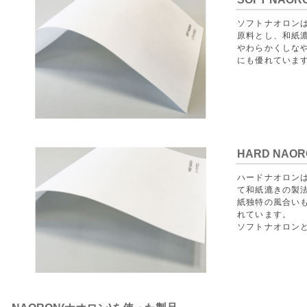
ソフトナオロン
原料とし、和紙
やわらかくしな
にも優れていま
HARD NAOR
ハードナオロン
て和紙漉きの製
紙独特の風合い
れています。
ソフトナオロン