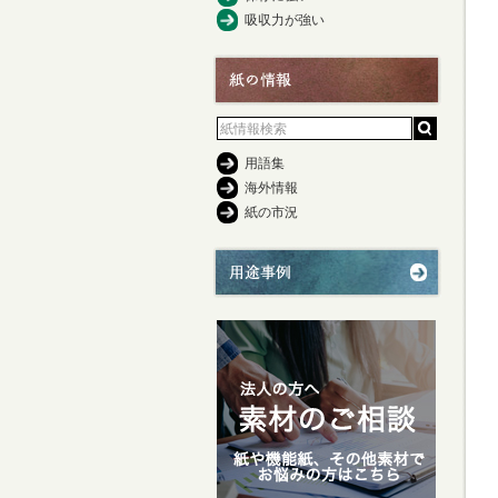
吸収力が強い
用語集
海外情報
紙の市況