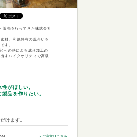
産・販売を行ってきた株式会社
る素材、和紙特有の風合いを
」です。
等)への熱による成形加工の
り出すハイクオリティで高級
水性がほしい。
て製品を作りたい。
ただけます。
ON
＞ご注文はこちら