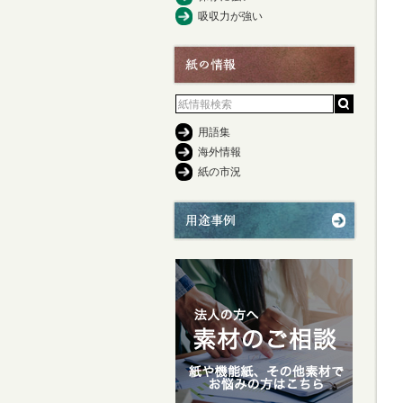
吸収力が強い
用語集
海外情報
紙の市況