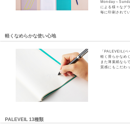
Monday～Su
による様々なグ
毎に印刷されて
軽くなめらかな使い心地
「PALEVEIL
軽く滑らかなめ
また薄葉紙なら
質感にもこだわ
PALEVEIL 13種類