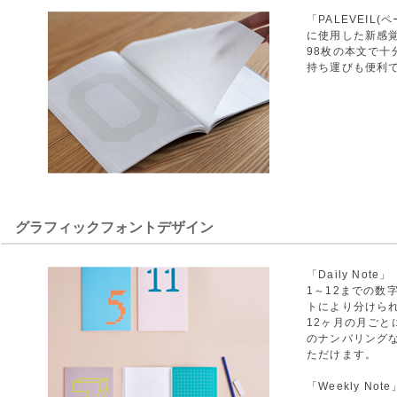
「PALEVEIL
に使用した新感
98枚の本文で
持ち運びも便利
グラフィックフォントデザイン
「Daily Note」
1～12までの数
トにより分けら
12ヶ月の月ご
のナンバリング
ただけます。
「Weekly Note