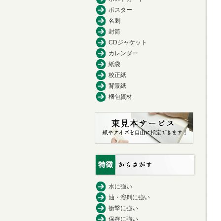
ポスター
名刺
封筒
CDジャケット
カレンダー
紙袋
校正紙
背景紙
梱包資材
水に強い
油・溶剤に強い
衝撃に強い
保存に強い