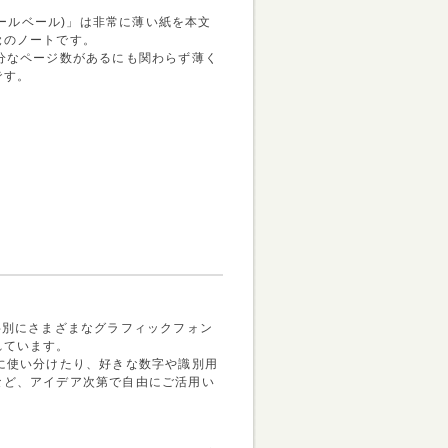
(ペールベール)」は非常に薄い紙を本文
覚のノートです。
十分なページ数があるにも関わらず薄く
です。
字別にさまざまなグラフィックフォン
れています。
とに使い分けたり、好きな数字や識別用
など、アイデア次第で自由にご活用い
」