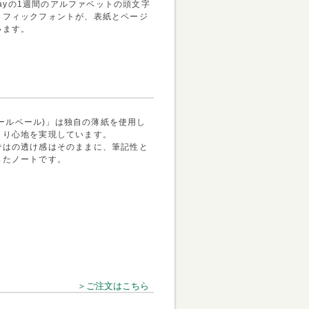
ndayの1週間のアルファベットの頭文字
ラフィックフォントが、表紙とページ
います。
(ペールベール)」は独自の薄紙を使用し
くり心地を実現しています。
ではの透け感はそのままに、筆記性と
ったノートです。
＞ご注文はこちら