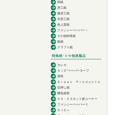
和紙
塗工紙
微塗工紙
非塗工紙
色上質紙
ファンシーペーパーⅠ
その他特殊紙
板紙
クラフト紙
カレカ
ＯＪＯ⁺ペーパーターフ
原料
Ｇｒｅｅｎ Ｐｒｏｄｕｃｔｓ
箔押し紙
梱包資材
Ａ４・Ａ３カット紙コーナー
ファンシーペーパーⅡ
ＯＪＯ＋