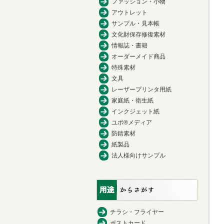
ファッション・小物
アウトレット
サンプル・見本帳
文化財保存修復素材
情報誌・書籍
オーダーメイド商品
特殊素材
文具
レーザープリンタ用紙
家庭紙・衛生紙
インクジェット紙
ユポ®メディア
防錆素材
紙製品
法人様向けサンプル
チラシ・フライヤー
ポストカード