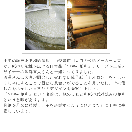
千年の歴史ある和紙産地、山梨県市川大門の和紙メーカー大直
が、紙の可能性を広げる日常品「SIWA|紙和」シリーズを工業デ
ザイナーの深澤直人さんと一緒につくりました。
深澤さんは大直が開発した破れない障子紙「ナオロン」をくしゃ
くしゃにすることで新たな風合いがでることを見いだし、その優
しさを活かした日常品のデザインを提案しました。
「SIWA|紙和」という名前は、紙のしわと和紙の反対読みの紙和
という意味があります。
和紙を丹念に精製し、革を縫製するようにひとつひとつ丁寧に生
産しています。