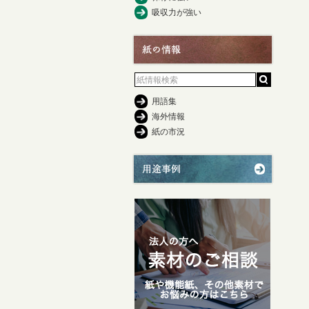
吸収力が強い
用語集
海外情報
紙の市況