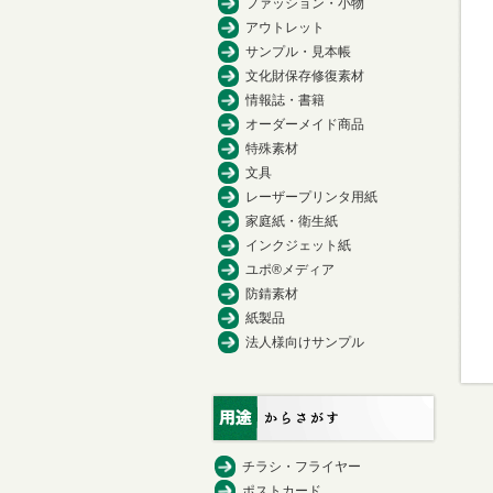
ファッション・小物
アウトレット
サンプル・見本帳
文化財保存修復素材
情報誌・書籍
オーダーメイド商品
特殊素材
文具
レーザープリンタ用紙
家庭紙・衛生紙
インクジェット紙
ユポ®メディア
防錆素材
紙製品
法人様向けサンプル
チラシ・フライヤー
ポストカード