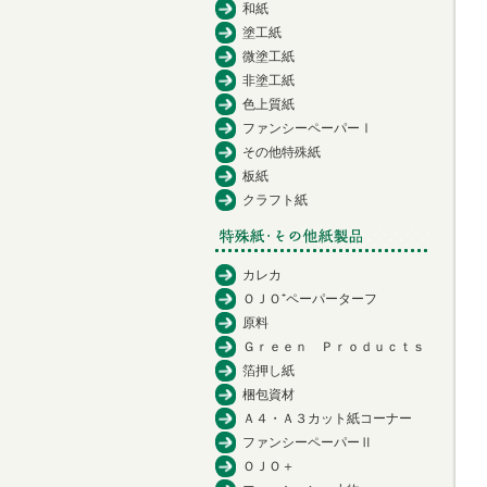
和紙
塗工紙
微塗工紙
非塗工紙
色上質紙
ファンシーペーパーⅠ
その他特殊紙
板紙
クラフト紙
カレカ
ＯＪＯ⁺ペーパーターフ
原料
Ｇｒｅｅｎ Ｐｒｏｄｕｃｔｓ
箔押し紙
梱包資材
Ａ４・Ａ３カット紙コーナー
ファンシーペーパーⅡ
ＯＪＯ＋