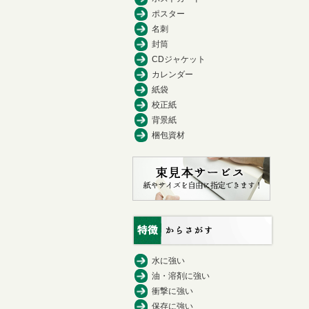
ポスター
名刺
封筒
CDジャケット
カレンダー
紙袋
校正紙
背景紙
梱包資材
水に強い
油・溶剤に強い
衝撃に強い
保存に強い