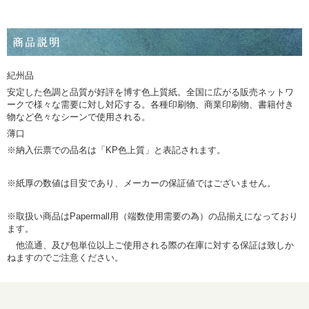
紀州品
安定した色調と品質が好評を博す色上質紙。全国に広がる販売ネットワ
ークで様々な需要に対し対応する。各種印刷物、商業印刷物、書籍付き
物など色々なシーンで使用される。
薄口
※納入伝票での品名は「KP色上質」と表記されます。
※紙厚の数値は目安であり、メーカーの保証値ではございません。
※取扱い商品はPapermall用（端数使用需要の為）の品揃えになっており
ます。
他流通、及び包単位以上ご使用される際の在庫に対する保証は致しか
ねますのでご注意ください。