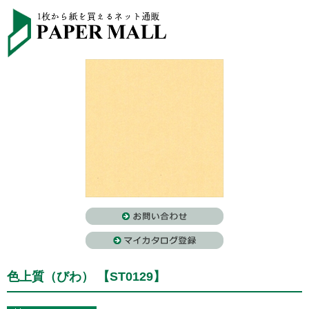
色上質（びわ） 【ST0129】