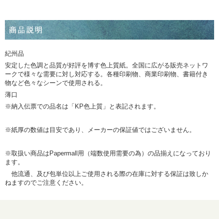
紀州品
安定した色調と品質が好評を博す色上質紙。全国に広がる販売ネットワ
ークで様々な需要に対し対応する。各種印刷物、商業印刷物、書籍付き
物など色々なシーンで使用される。
薄口
※納入伝票での品名は「KP色上質」と表記されます。
※紙厚の数値は目安であり、メーカーの保証値ではございません。
※取扱い商品はPapermall用（端数使用需要の為）の品揃えになっており
ます。
他流通、及び包単位以上ご使用される際の在庫に対する保証は致しか
ねますのでご注意ください。